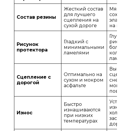
Жесткий состав
Мягкий с
для лучшего
сохран
Состав резины
сцепления на
эластич
сухой дороге
на моро
Глубоки
Гладкий с
рисунок
Рисунок
минимальными
больши
протектора
ламелями
количес
ламелей
Высокое
Оптимально на
сцеплен
Сцепление с
сухом и мокром
снегу, л
дорогой
асфальте
мокрых
поверхн
Устойчи
Быстро
износу н
изнашиваются
Износ
холодны
при низких
заснеже
температурах
дорогах