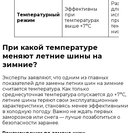
Разрабо
Эффективны
для
Температурный
при
использ
режим
температурах
при
выше +7°C
темпера
ниже +7
При какой температуре
меняют летние шины на
зимние?
Эксперты заявляют, что одним из главных
показателей для замены летних шин на зимние
считается температура. Как только
среднесуточная температура опускается до +7°C,
летние шины теряют свои эксплуатационные
характеристики, становясь менее эффективными
в холодную погоду. Важно не ждать первых
заморозков или снега — лучше позаботиться о
безопасности заранее.