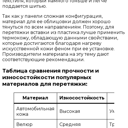
текстиля, который намного тоньше и легче
поддается шитью.
Так как у панели сложная конфигурация,
материал для ее облицовки должен хорошо
тянуться по всем направлениям. Поэтому, для
перетяжки вставки из пластика лучше применить
термокожу, обладающую данными свойствами,
которые достигаются благодаря нагреву
искусственной кожи феном при ее установке.
Производители материала на эту тему дают
соответствующие рекомендации.
Таблица сравнения прочности и
износостойкости популярных
материалов для перетяжки:
Материал
Износостойкость
У
Автомобильная
Высокая
Умере
кожа
Велюр
Средняя
Требов