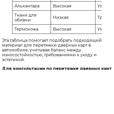
Алькантара
Высокая
Умере
Ткани для
Низкая
Требов
обивки
Термокожа
Высокая
Умере
Эта таблица помогает подобрать подходящий
материал для перетяжки дверных карт в
автомобиле, учитывая баланс между
износостойкостью, требованиями к уходу и
эстетикой.
Для консультации по перетяжке дверных карт
звоните нам по тел. 067-226-26-65.
Ремонт Airbag
[wpforms id=»146″ title=»true»]
Ремонт салона
×
Стоимость