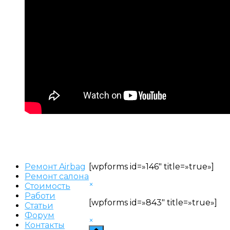
Ремонт Airbag
[wpforms id=»146″ title=»true»]
Ремонт салона
×
Стоимость
Работи
[wpforms id=»843″ title=»true»]
Статьи
Форум
×
Контакты