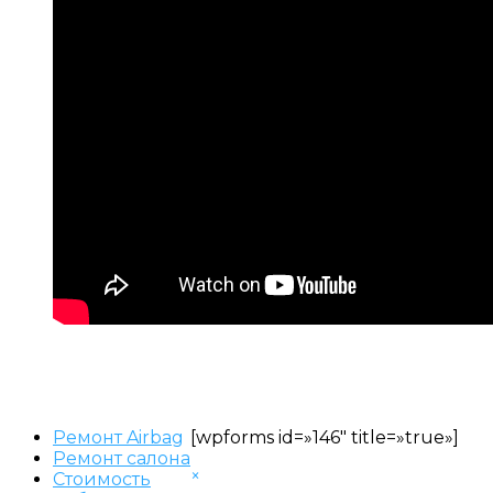
Ремонт Airbag
[wpforms id=»146″ title=»true»]
Ремонт салона
×
Стоимость