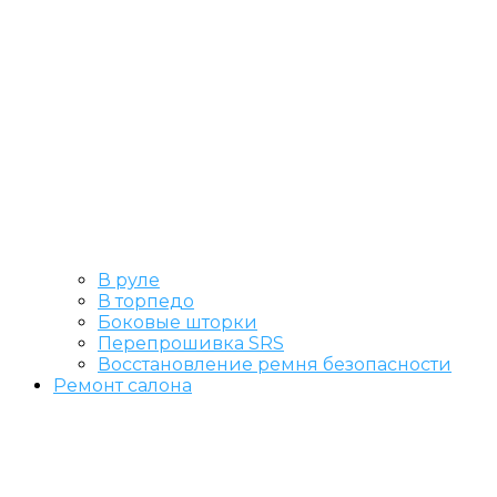
В руле
В торпедо
Боковые шторки
Перепрошивка SRS
Восстановление ремня безопасности
Ремонт салона