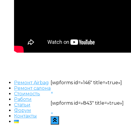
Ремонт Airbag
[wpforms id=»146″ title=»true»]
Ремонт салона
×
Стоимость
Работи
[wpforms id=»843″ title=»true»]
Статьи
Форум
×
Контакты