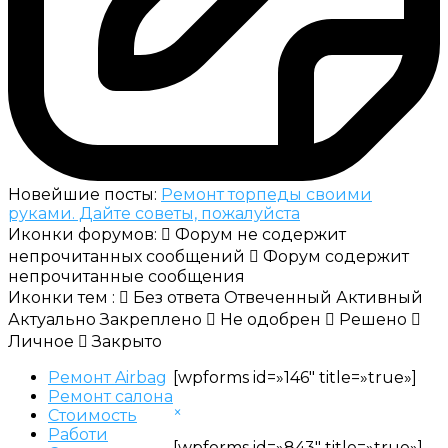
Новейшие посты:
Ремонт торпеды своими
руками. Дайте советы, пожалуйста
Иконки форумов:
Форум не содержит
непрочитанных сообщений
Форум содержит
непрочитанные сообщения
Иконки тем :
Без ответа
Отвеченный
Активный
Актуально
Закреплено
Не одобрен
Решено
Личное
Закрыто
Ремонт Airbag
[wpforms id=»146″ title=»true»]
Ремонт салона
×
Стоимость
Работи
[wpforms id=»843″ title=»true»]