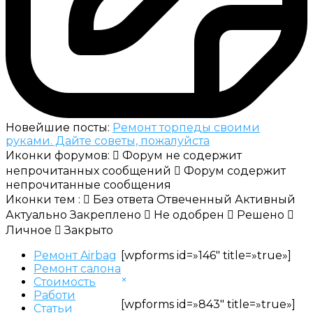
Новейшие посты:
Ремонт торпеды своими
руками. Дайте советы, пожалуйста
Иконки форумов:
Форум не содержит
непрочитанных сообщений
Форум содержит
непрочитанные сообщения
Иконки тем :
Без ответа
Отвеченный
Активный
Актуально
Закреплено
Не одобрен
Решено
Личное
Закрыто
Ремонт Airbag
[wpforms id=»146″ title=»true»]
Ремонт салона
×
Стоимость
Работи
[wpforms id=»843″ title=»true»]
Статьи