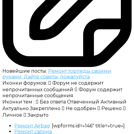
Новейшие посты:
Ремонт торпеды своими
руками. Дайте советы, пожалуйста
Иконки форумов:
Форум не содержит
непрочитанных сообщений
Форум содержит
непрочитанные сообщения
Иконки тем :
Без ответа
Отвеченный
Активный
Актуально
Закреплено
Не одобрен
Решено
Личное
Закрыто
Ремонт Airbag
[wpforms id=»146″ title=»true»]
Ремонт салона