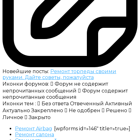
Новейшие посты:
Ремонт торпеды своими
руками. Дайте советы, пожалуйста
Иконки форумов:
Форум не содержит
непрочитанных сообщений
Форум содержит
непрочитанные сообщения
Иконки тем :
Без ответа
Отвеченный
Активный
Актуально
Закреплено
Не одобрен
Решено
Личное
Закрыто
Ремонт Airbag
[wpforms id=»146″ title=»true»]
Ремонт салона
×