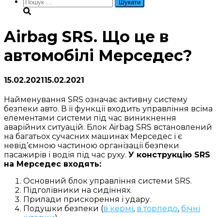
Пошук:
Airbag SRS. Що це в
автомобілі Мерседес?
15.02.2021
15.02.2021
Найменування SRS означає активну систему
безпеки авто. В її функції входить управління всіма
елементами системи під час виникнення
аварійних ситуацій. Блок Airbag SRS встановлений
на багатьох сучасних машинах Мерседес і є
невід’ємною частиною організації безпеки
пасажирів і водія під час руху.
У конструкцію SRS
на Мерседес входять:
Основний блок управління системи SRS.
Підголівники на сидіннях.
Прилади прискорення і удару.
Подушки безпеки (
в кермі
,
в торпедо
,
бічні