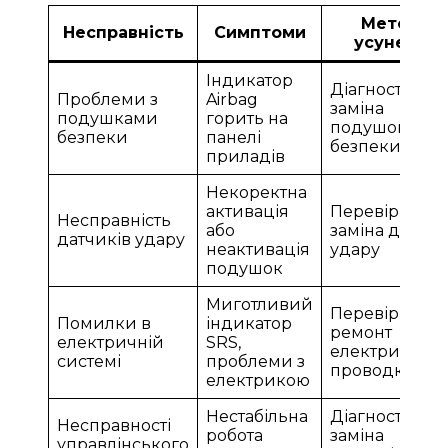
Методи
Несправність
Симптоми
усунення
Індикатор
Діагностика т
Проблеми з
Airbag
заміна
подушками
горить на
подушок
безпеки
панелі
безпеки
приладів
Некоректна
активація
Перевірка та
Несправність
або
заміна датчик
датчиків удару
неактивація
удару
подушок
Миготливий
Перевірка та
Помилки в
індикатор
ремонт
електричній
SRS,
електричної
системі
проблеми з
проводки
електрикою
Нестабільна
Діагностика т
Несправності
робота
заміна
управлінського