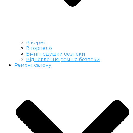
В кермі
В торпедо
Бічні подушки безпеки
Відновлення реміня безпеки
Ремонт салону