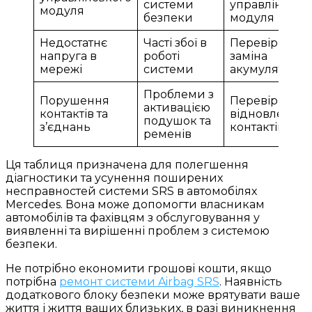
системи
управлінсько
модуля
безпеки
модуля
Недостатнє
Часті збої в
Перевірка та
напруга в
роботі
заміна
мережі
системи
акумулятора
Проблеми з
Порушення
Перевірка та
активацією
контактів та
відновлення
подушок та
з’єднань
контактів
ременів
Ця таблиця призначена для полегшення
діагностики та усунення поширених
несправностей системи SRS в автомобілях
Mercedes. Вона може допомогти власникам
автомобілів та фахівцям з обслуговування у
виявленні та вирішенні проблем з системою
безпеки.
Не потрібно економити грошові кошти, якщо
потрібна
ремонт системи Airbag SRS
. Наявність
додаткового блоку безпеки може врятувати ваше
життя і життя ваших близьких, в разі виникнення