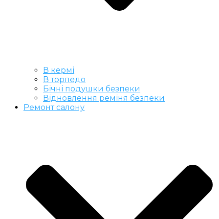
В кермі
В торпедо
Бічні подушки безпеки
Відновлення реміня безпеки
Ремонт салону