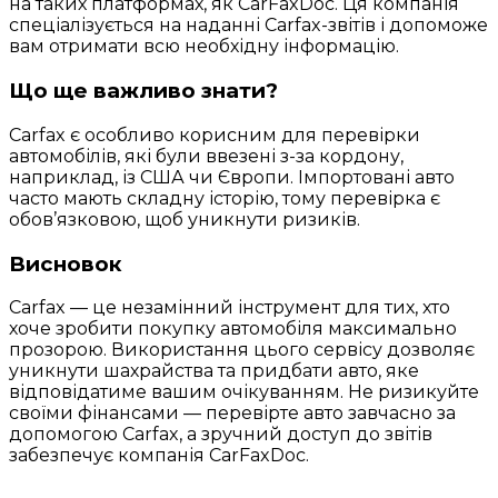
на таких платформах, як CarFaxDoc. Ця компанія
спеціалізується на наданні Carfax-звітів і допоможе
вам отримати всю необхідну інформацію.
Що ще важливо знати?
Carfax є особливо корисним для перевірки
автомобілів, які були ввезені з-за кордону,
наприклад, із США чи Європи. Імпортовані авто
часто мають складну історію, тому перевірка є
обов’язковою, щоб уникнути ризиків.
Висновок
Carfax — це незамінний інструмент для тих, хто
хоче зробити покупку автомобіля максимально
прозорою. Використання цього сервісу дозволяє
уникнути шахрайства та придбати авто, яке
відповідатиме вашим очікуванням. Не ризикуйте
своїми фінансами — перевірте авто завчасно за
допомогою Carfax, а зручний доступ до звітів
забезпечує компанія CarFaxDoc.