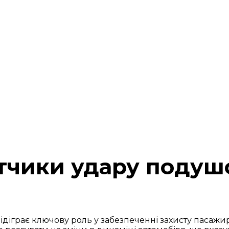
тчики удару подуш
ідіграє ключову роль у забезпеченні захисту пасаж