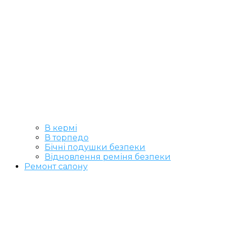
В кермі
В торпедо
Бічні подушки безпеки
Відновлення реміня безпеки
Ремонт салону