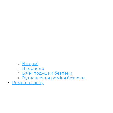
В кермі
В торпедо
Бічні подушки безпеки
Відновлення реміня безпеки
Ремонт салону