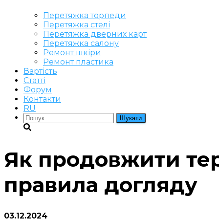
Перетяжка торпеди
Перетяжка стелі
Перетяжка дверних карт
Перетяжка салону
Ремонт шкіри
Ремонт пластика
Вартість
Статті
Форум
Контакти
RU
Пошук:
Як продовжити тер
правила догляду
03.12.2024