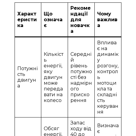
Рекоме
Характ
Що
ндації
Чому
еристи
означа
для
важлив
ка
є
новачк
а
а
Вплива
є на
Кількіст
Середні
динамік
ь
й
у
енергії,
рівень
розгону,
Потужні
яку
потужно
контрол
сть
двигун
сті без
ь
двигун
може
надмірн
мотоци
а
переда
ого
кла та
вати на
приско
складні
колесо
рення
сть
керуван
ня
Запас
Визнача
Обсяг
ходу від
є
енергії,
40 до