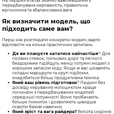
На перших етапах значно важливішими є
передбачувана керованість, правильна
ергономіка та збалансована вага.
Як визначити модель, що
підходить саме вам?
Перш ніж розглядати конкретні моделі, варто
відповісти на кілька практичних запитань.
Де ви плануєте кататися найчастіше
? Для
лісових стежок, польових доріг та легкого
бездоріжжя підійдуть менш потужні моделі з
хорошим запасом ходу. Якщо ж вас цікавлять
складні маршрути та круті підйоми,
знадобиться більш продуктивна техніка.
Який ваш рівень підготовки
? Людині без
досвіду керування мотоциклом краще
починати з передбачуваних моделей
середньої потужності. Вони пробачають
більше помилок і дозволяють швидше
освоїти базові навички.
Який зріст та вага райдера?
Висота сидіння