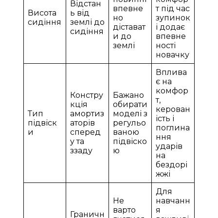
Відстан
впевне
т під час
Висота
ь від
но
зупинок
сидіння
землі до
дістават
і додає
сидіння
и до
впевне
землі
ності
новачку
Вплива
є на
комфор
Констру
Бажано
т,
кція
обирати
керован
Тип
амортиз
моделі з
ість і
підвіск
аторів
регульо
поглина
и
сперед
ваною
ння
у та
підвіско
ударів
ззаду
ю
на
бездорі
жжі
Для
Не
навчанн
варто
я
Граничн