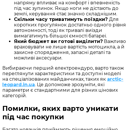
напряму впливає на комфорт і впевненість
під час зупинок. Якщо ноги не дістають до
землі, керування стає значно складнішим.
Скільки часу триватимуть поїздки?
Для
коротких прогулянок достатньо одного рівня
автономності, тоді як тривалі виїзди
вимагатимуть більшої ємності батареї.
Який бюджет ви готові виділити?
Важливо
враховувати не лише вартість мотоцикла, а й
захисне спорядження, запасні деталі та
можливі аксесуари.
Вибираючи перший електроендуро, варто також
переглянути характеристики та доступні моделі
на спеціалізованих майданчиках, таких як
arctic-
leopard.in.ua
. Це допоможе зрозуміти, які
параметри є стандартними для різних цінових
категорій.
Помилки, яких варто уникати
під час покупки
Багато новачків приймають рішення емоційно,