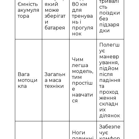
тривалі
Ємність
який
80 км
сть
акумуля
може
для
поїздки
тора
зберігат
тренува
без
и
нь і
підзаря
батарея
прогуля
дки
нок
Полегш
ує
маневр
Чим
ування,
легша
підйом
модель,
Вага
Загальн
після
тим
мотоци
а маса
падіння
простіш
кла
техніки
та
е
проход
навчати
ження
ся
складн
их
ділянок
Забезпе
Ноги
чує
повинні
комфор