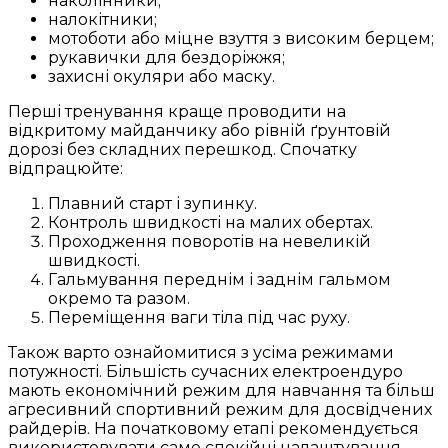
наколінники;
налокітники;
мотоботи або міцне взуття з високим берцем;
рукавички для бездоріжжя;
захисні окуляри або маску.
Перші тренування краще проводити на
відкритому майданчику або рівній ґрунтовій
дорозі без складних перешкод. Спочатку
відпрацюйте:
Плавний старт і зупинку.
Контроль швидкості на малих обертах.
Проходження поворотів на невеликій
швидкості.
Гальмування переднім і заднім гальмом
окремо та разом.
Переміщення ваги тіла під час руху.
Також варто ознайомитися з усіма режимами
потужності. Більшість сучасних електроендуро
мають економічний режим для навчання та більш
агресивний спортивний режим для досвідчених
райдерів. На початковому етапі рекомендується
використовувати саме спокійні налаштування.