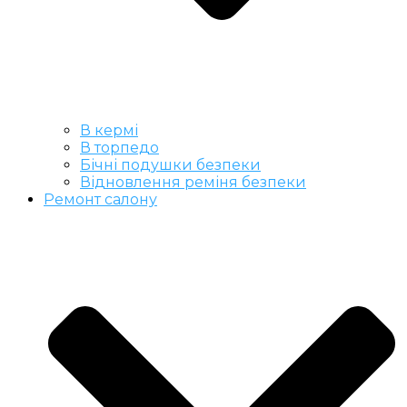
В кермі
В торпедо
Бічні подушки безпеки
Відновлення реміня безпеки
Ремонт салону