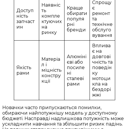
Спрощу
Наявніс
Краще
є
Доступ
ть
обирати
ремонт
ність
компле
популя
та
запчаст
ктуючих
рні
технічне
ин
на
бренди
обслуго
ринку
вування
Вплива
є на
Алюміні
довгові
Матеріа
єві або
чність та
л і
Якість
посиле
поведін
міцність
рами
ні
ку
констру
сталеві
мотоци
кції
рами
кла на
бездорі
жжі
Новачки часто припускаються помилки,
обираючи найпотужнішу модель у доступному
бюджеті. Насправді надлишкова потужність може
ускладнити навчання та збільшити ризик падінь.