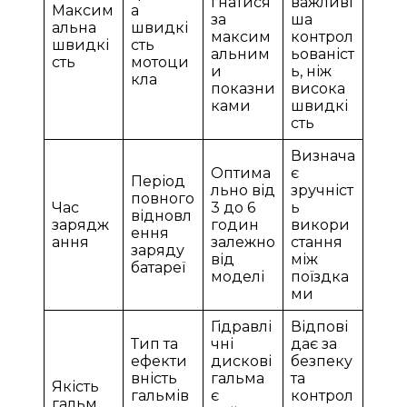
гнатися
важливі
Максим
а
за
ша
альна
швидкі
максим
контрол
швидкі
сть
альним
ьованіст
сть
мотоци
и
ь, ніж
кла
показни
висока
ками
швидкі
сть
Визнача
Оптима
є
Період
льно від
зручніст
повного
Час
3 до 6
ь
відновл
зарядж
годин
викори
ення
ання
залежно
стання
заряду
від
між
батареї
моделі
поїздка
ми
Гідравлі
Відпові
Тип та
чні
дає за
ефекти
дискові
безпеку
вність
гальма
та
Якість
гальмів
є
контрол
гальм