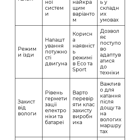
ної
найкра
ь у
систем
щим
складн
и
варіанто
их
м
умовах
Дозвол
Корисн
яє
Налашт
а
поступо
ування
наявніст
Режим
во
потужно
ь
и їзди
адаптув
сті
режимі
атися
двигуна
в Eco та
до
Sport
техніки
Важлив
о для
Рівень
Варто
катання
гермети
перевір
Захист
після
зації
яти клас
від
дощу та
електро
захисту
вологи
на
ніки та
виробн
вологих
батареї
ика
маршру
тах