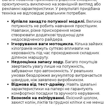
орієнтуючись виключно на зовнішній вигляд або
рекламні характеристики. У результаті придбана
техніка не відповідає реальним потребам.
Купівля занадто потужної моделі.
Велика
потужність не робить навчання простішим.
Навпаки, різке прискорення може
створювати додаткові труднощі для
недосвідченого райдера.
Ігнорування ваги мотоцикла.
Кілька зайвих
кілограмів можуть суттєво впливати на
керованість під час проходження складних
ділянок маршруту.
Недооцінка запасу ходу.
Багато покупців
звертають увагу лише на потужність,
забуваючи про автономність. У реальних
умовах бездоріжжя акумулятор витрачається
швидше, ніж заявлено виробником.
Відмова від тест-драйву.
Навіть ідеальні
характеристики на папері не гарантують
комфортної посадки та зручного керування.
Економія на екіпіруванні.
Якісний шолом,
захист колін, ліктів та грудної клітки є не менш