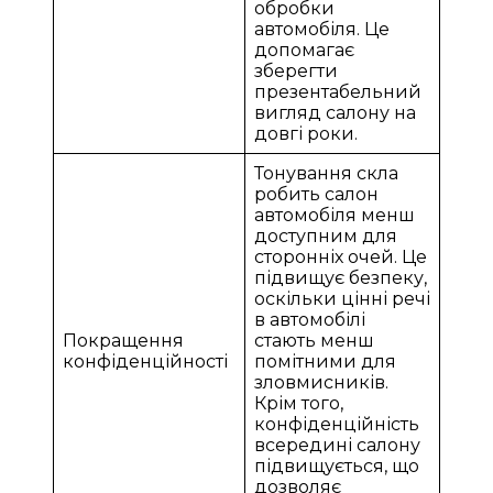
обробки
автомобіля. Це
допомагає
зберегти
презентабельний
вигляд салону на
довгі роки.
Тонування скла
робить салон
автомобіля менш
доступним для
сторонніх очей. Це
підвищує безпеку,
оскільки цінні речі
в автомобілі
Покращення
стають менш
конфіденційності
помітними для
зловмисників.
Крім того,
конфіденційність
всередині салону
підвищується, що
дозволяє