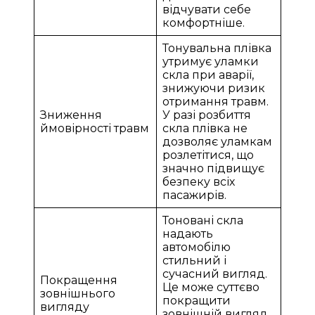
відчувати себе
комфортніше.
Тонувальна плівка
утримує уламки
скла при аварії,
знижуючи ризик
отримання травм.
Зниження
У разі розбиття
ймовірності травм
скла плівка не
дозволяє уламкам
розлетітися, що
значно підвищує
безпеку всіх
пасажирів.
Тоновані скла
надають
автомобілю
стильний і
сучасний вигляд.
Покращення
Це може суттєво
зовнішнього
покращити
вигляду
зовнішній вигляд