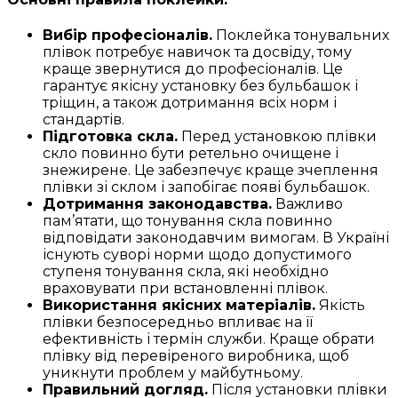
Вибір професіоналів.
Поклейка тонувальних
плівок потребує навичок та досвіду, тому
краще звернутися до професіоналів. Це
гарантує якісну установку без бульбашок і
тріщин, а також дотримання всіх норм і
стандартів.
Підготовка скла.
Перед установкою плівки
скло повинно бути ретельно очищене і
знежирене. Це забезпечує краще зчеплення
плівки зі склом і запобігає появі бульбашок.
Дотримання законодавства.
Важливо
пам’ятати, що тонування скла повинно
відповідати законодавчим вимогам. В Україні
існують суворі норми щодо допустимого
ступеня тонування скла, які необхідно
враховувати при встановленні плівок.
Використання якісних матеріалів.
Якість
плівки безпосередньо впливає на її
ефективність і термін служби. Краще обрати
плівку від перевіреного виробника, щоб
уникнути проблем у майбутньому.
Правильний догляд.
Після установки плівки