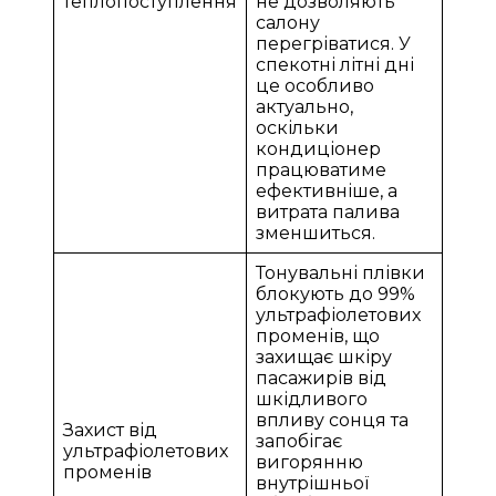
теплопоступлення
не дозволяють
салону
перегріватися. У
спекотні літні дні
це особливо
актуально,
оскільки
кондиціонер
працюватиме
ефективніше, а
витрата палива
зменшиться.
Тонувальні плівки
блокують до 99%
ультрафіолетових
променів, що
захищає шкіру
пасажирів від
шкідливого
впливу сонця та
Захист від
запобігає
ультрафіолетових
вигорянню
променів
внутрішньої