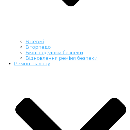
В кермі
В торпедо
Бічні подушки безпеки
Відновлення реміня безпеки
Ремонт салону