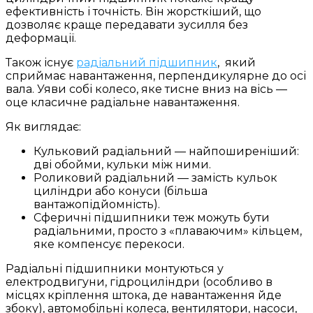
ефективність і точність. Він жорсткіший, що
дозволяє краще передавати зусилля без
деформації.
Також існує
радіальний підшипник
, який
сприймає навантаження, перпендикулярне до осі
вала. Уяви собі колесо, яке тисне вниз на вісь —
оце класичне радіальне навантаження.
Як виглядає:
Кульковий радіальний — найпоширеніший:
дві обойми, кульки між ними.
Роликовий радіальний — замість кульок
циліндри або конуси (більша
вантажопідйомність).
Сферичні підшипники теж можуть бути
радіальними, просто з «плаваючим» кільцем,
яке компенсує перекоси.
Радіальні підшипники монтуються у
електродвигуни, гідроциліндри (особливо в
місцях кріплення штока, де навантаження йде
збоку), автомобільні колеса, вентилятори, насоси,