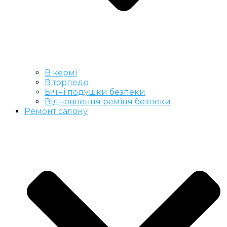
В кермі
В торпедо
Бічні подушки безпеки
Відновлення реміня безпеки
Ремонт салону