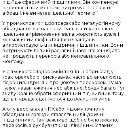
підійде сферичний підшипник. Він компенсує
неточності при монтажі, витримує перекоси і
вібрації, не вимагає ідеальної геометрії.
У промислових гідропресах або металургійному
обладнанні все навпаки. Тут важлива точність,
ідеальне вирівнювання валів, жорсткість вузла і
мінімальний люфт. Для таких завдань
використовують циліндричні підшипники. Вони
витримують великі радіальні навантаження, але
не прощають перекосів або неправильного
монтажу.
У сільськогосподарській техніці, наприклад у
тракторах або оприскувачах, часто встановлюють
гідроциліндри, які працюють з перекосом. Рама
гуляє, навантаження нестабільне, бруду багато. Тут
знову краще обрати сферичний підшипник, тому
що він краще адаптується до реальних умов.
А от у верстатах з ЧПК або іншому точному
обладнанні завжди ставлять циліндричні
підшипники. Там важливо, щоб не було люфтів,
перекосів, а рух був чітким і лінійним. У таких