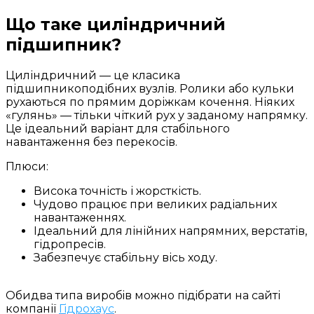
Що таке циліндричний
підшипник?
Циліндричний — це класика
підшипникоподібних вузлів. Ролики або кульки
рухаються по прямим доріжкам кочення. Ніяких
«гулянь» — тільки чіткий рух у заданому напрямку.
Це ідеальний варіант для стабільного
навантаження без перекосів.
Плюси:
Висока точність і жорсткість.
Чудово працює при великих радіальних
навантаженнях.
Ідеальний для лінійних напрямних, верстатів,
гідропресів.
Забезпечує стабільну вісь ходу.
Обидва типа виробiв можно пiдiбрати на сайті
компанії
Гідрохаус
.