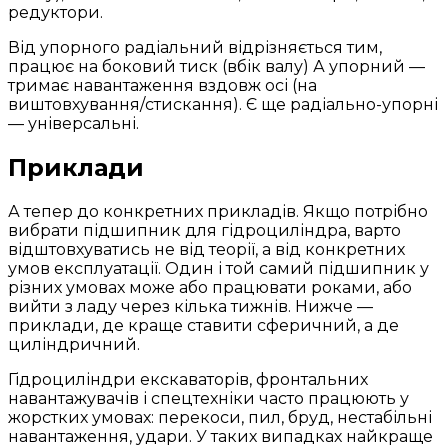
редуктори.
Від упорного радіальний відрізняється тим,
працює на боковий тиск (вбік валу) А упорний —
тримає навантаження вздовж осі (на
виштовхування/стискання). Є ще радіально-упорні
— універсальні.
Приклади
А тепер до конкретних прикладів. Якщо потрібно
вибрати підшипник для гідроциліндра, варто
відштовхуватись не від теорії, а від конкретних
умов експлуатації. Один і той самий підшипник у
різних умовах може або працювати роками, або
вийти з ладу через кілька тижнів. Нижче —
приклади, де краще ставити сферичний, а де
циліндричний.
Гідроциліндри екскаваторів, фронтальних
навантажувачів і спецтехніки часто працюють у
жорстких умовах: перекоси, пил, бруд, нестабільні
навантаження, удари. У таких випадках найкраще