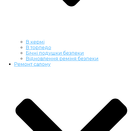
В кермі
В торпедо
Бічні подушки безпеки
Відновлення реміня безпеки
Ремонт салону