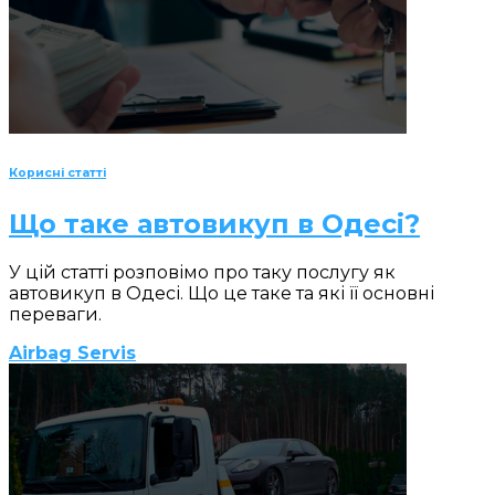
Корисні статті
Що таке автовикуп в Одесі?
У цій статті розповімо про таку послугу як
автовикуп в Одесі. Що це таке та які її основні
переваги.
Airbag Servis