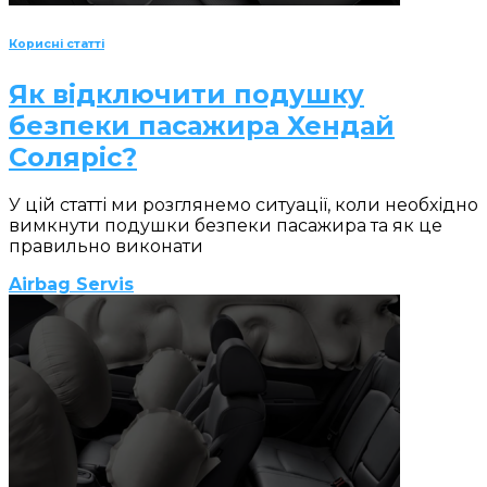
Корисні статті
Як відключити подушку
безпеки пасажира Хендай
Соляріс?
У цій статті ми розглянемо ситуації, коли необхідно
вимкнути подушки безпеки пасажира та як це
правильно виконати
Airbag Servis