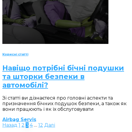
Корисні статті
Навіщо потрібні бічні подушки
та шторки безпеки в
автомобілі?
Зі статті ви дізнаєтеся про головні аспекти та
призначення бічних подушок безпеки, а також як
вони працюють і як їх обслуговувати
Airbag Servis
Пагінація
Назад
1
2
3
4
…
12
Далі