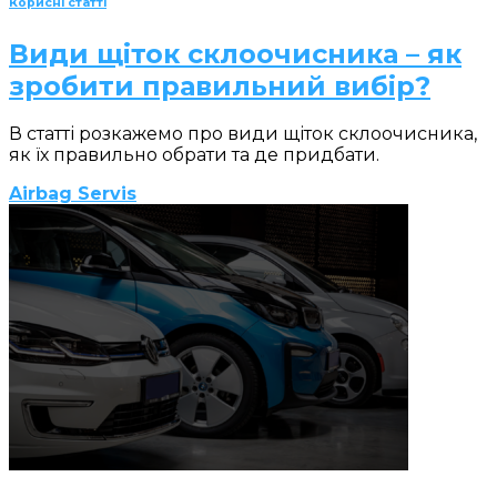
Корисні статті
Види щіток склоочисника – як
зробити правильний вибір?
В статті розкажемо про види щіток склоочисника,
як їх правильно обрати та де придбати.
Airbag Servis