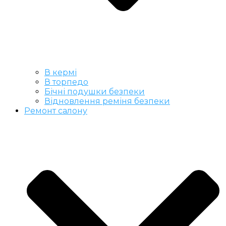
В кермі
В торпедо
Бічні подушки безпеки
Відновлення реміня безпеки
Ремонт салону