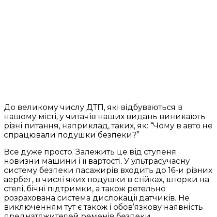
До великому числу ДТП, які відбуваються в
нашому місті, у читачів наших видань виникають
різні питання, наприклад, таких, як: “Чому в авто не
спрацювали подушки безпеки?”
Все дуже просто. Залежить це від ступеня
новизни машини і її вартості. У ультрасучасну
систему безпеки пасажирів входить до 16-и різних
аербег, в числі яких подушки в стійках, шторки на
стелі, бічні підтримки, а також ретельно
розрахована система дислокації датчиків. Не
виключенням тут є також і обов’язкову наявність
преднатяжителей ременів безпеки.