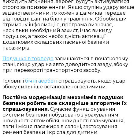
виходить зіткнення, аербегі будуть активуватися
строго за призначенням. Якщо ступінь удару вище
заданої величини, то кожен з датчиків передає
відповідні дані на блок управління. Обробивши
отриману інформацію, програма визначає,
наскільки необхідний захист, і час викиду
подушок, а також необхідність активації
додаткових складових пасивної безпеки
пасажирів.
Подушка в торпедо
залишаються в початковому
стані, якщо удар на авто доводиться ззаду, збоку і
при перевороті транспортного засобу.
Головні і
бічні аербегі
спрацьовують, якщо удар
збоку сильніше встановленої величини.
Постійна модернізація механізмів подушок
безпеки робить все складніше алгоритми їх
спрацьовування.
Сучасне функціонування
системи безпеки побудовано з урахуванням
швидкості автомобіля, швидкості гальмування,
ваги і місця пасажира в салоні, застосування
ременя безпеки і крісла для дитини.