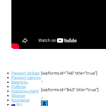
Ремонт Airbag
[wpforms id=”146″ title=”true”]
Ремонт салону
×
Вартість
Роботи
[wpforms id=”843″ title=”true”]
Корисні статті
Форум
×
Контакти
RU