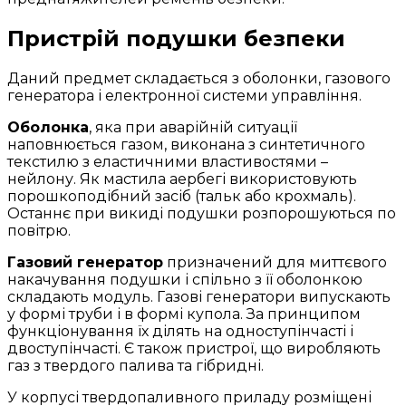
Пристрій подушки безпеки
Даний предмет складається з оболонки, газового
генератора і електронної системи управління.
Оболонка
, яка при аварійній ситуації
наповнюється газом, виконана з синтетичного
текстилю з еластичними властивостями –
нейлону. Як мастила аербегі використовують
порошкоподібний засіб (тальк або крохмаль).
Останнє при викиді подушки розпорошуються по
повітрю.
Газовий генератор
призначений для миттєвого
накачування подушки і спільно з її оболонкою
складають модуль. Газові генератори випускають
у формі труби і в формі купола. За принципом
функціонування їх ділять на одноступінчасті і
двоступінчасті. Є також пристрої, що виробляють
газ з твердого палива та гібридні.
У корпусі твердопаливного приладу розміщені