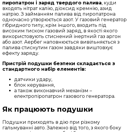
пиропатрон і заряд твердого палива
, куди
входять нітрат калію, діоксид кремнію, азид
натрію. З займанням палива від пиропатрона
одночасно утворюється азот. У газовий генератор
гібридного типу, крім іншого, входить під
високим тиском газовий заряд, в якості якого
використовують стиснений інертний газ аргон
або азот. Аербег наповнюється вивільняється з
палива стиснутим газом завдяки виштовхує
ефекту заряду.
Пристрій подушки безпеки складається з
стандартного набір елементів:
датчики удару,
блок керування,
а також виконавчий механізм –
електропіропатрон газового генератора.
Як працюють подушки
Подушки приходять в дію при різкому
гальмуванні авто. Залежно від того, з якого боку