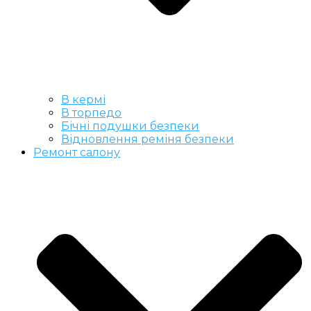
В кермі
В торпедо
Бічні подушки безпеки
Відновлення реміня безпеки
Ремонт салону