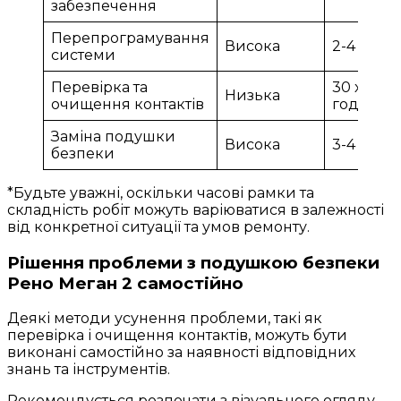
забезпечення
Перепрограмування
Висока
2-4 годи
системи
Перевірка та
30 хвилин
Низька
очищення контактів
година
Заміна подушки
Висока
3-4 годи
безпеки
*Будьте уважні, оскільки часові рамки та
складність робіт можуть варіюватися в залежності
від конкретної ситуації та умов ремонту.
Рішення проблеми з подушкою безпеки
Рено Меган 2 самостійно
Деякі методи усунення проблеми, такі як
перевірка і очищення контактів, можуть бути
виконані самостійно за наявності відповідних
знань та інструментів.
Рекомендується розпочати з візуального огляду