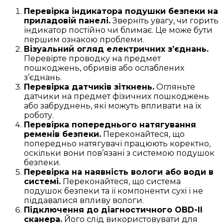
Перевірка індикатора подушки безпеки на
приладовій панелі.
Зверніть увагу, чи горить
індикатор постійно чи блимає. Це може бути
першим ознакою проблеми.
Візуальний огляд електричних з’єднань.
Перевірте проводку на предмет
пошкоджень, обривів або ослаблених
з’єднань.
Перевірка датчиків зіткнень.
Огляньте
датчики на предмет фізичних пошкоджень
або забруднень, які можуть впливати на їх
роботу.
Перевірка попереднього натягування
ременів безпеки.
Переконайтеся, що
попередньо натягувачі працюють коректно,
оскільки вони пов’язані з системою подушок
безпеки.
Перевірка на наявність вологи або води в
системі.
Переконайтеся, що система
подушок безпеки та її компоненти сухі і не
піддавалися впливу вологи.
Підключення до діагностичного OBD-II
сканера.
Його слід використовувати для