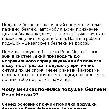
Подушки безпеки – ключовий елемент системи
пасивної безпеки автомобіля. Вони призначені
для пом’якшення удару і мінімізації травм водія та
пасажирів у випадку зіткнення. Надійна робота
подушок – це запорука безпеки на дорозі.
Помилка подушки безпеки Рено Меган 2 –
це
збій в системі, який призводить до
неправильного спрацьовування або повного
відсутності реакції подушок у критичних
ситуаціях
. Це спричинене різними факторами,
включаючи електричні неполадки, пошкодження
датчиків або програмні помилки.
Чому виникає помилка подушки безпеки
Рено Меган 2?
Серед основних причин помилки подушки
безпеки в Renault Megane II виділяють: