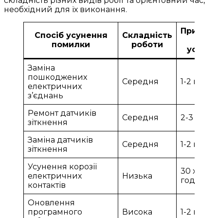
складність різних видів робіт та орієнтовний час,
необхідний для їх виконання.
Приблиз
Спосіб усунення
Складність
час
помилки
роботи
усунен
Заміна
пошкоджених
Середня
1-2 годи
електричних
з’єднань
Ремонт датчиків
Середня
2-3 годи
зіткнення
Заміна датчиків
Середня
1-2 годи
зіткнення
Усунення корозії
30 хвилин
електричних
Низька
година
контактів
Оновлення
програмного
Висока
1-2 годи