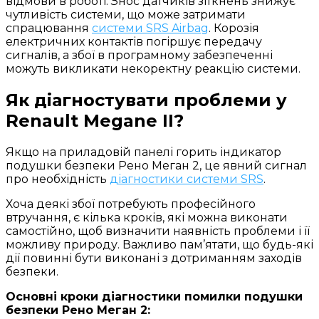
відмови в роботі. Знос датчиків зіткнень знижує
чутливість системи, що може затримати
спрацювання
системи SRS Airbag
. Корозія
електричних контактів погіршує передачу
сигналів, а збої в програмному забезпеченні
можуть викликати некоректну реакцію системи.
Як діагностувати проблеми у
Renault Megane II?
Якщо на приладовій панелі горить індикатор
подушки безпеки Рено Меган 2, це явний сигнал
про необхідність
діагностики системи SRS
.
Хоча деякі збої потребують професійного
втручання, є кілька кроків, які можна виконати
самостійно, щоб визначити наявність проблеми і її
можливу природу. Важливо пам’ятати, що будь-які
дії повинні бути виконані з дотриманням заходів
безпеки.
Основні кроки діагностики помилки подушки
безпеки Рено Меган 2: