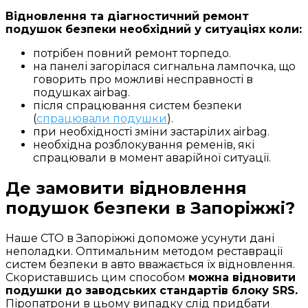
Відновлення та діагностичний ремонт
подушок безпеки необхідний у ситуаціях коли:
потрібен повний ремонт торпедо.
на панелі загорілася сигнальна лампочка, що
говорить про можливі несправності в
подушках airbag.
після спрацювання систем безпеки
(
спрацювали подушки
).
при необхідності зміни застарілих airbag.
необхідна розблокування ременів, які
спрацювали в момент аварійної ситуації.
Де замовити відновлення
подушок безпеки в Запоріжжі?
Наше СТО в Запоріжжі допоможе усунути дані
неполадки. Оптимальним методом реставрації
систем безпеки в авто вважається їх відновлення.
Скориставшись цим способом
можна відновити
подушки до заводських стандартів блоку SRS.
Піропатрони в цьому випадку слід придбати