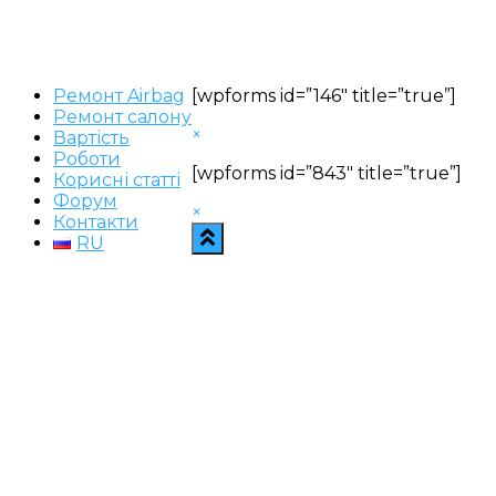
Ремонт Airbag
[wpforms id=”146″ title=”true”]
Ремонт салону
×
Вартість
Роботи
[wpforms id=”843″ title=”true”]
Корисні статті
Форум
×
Контакти
RU