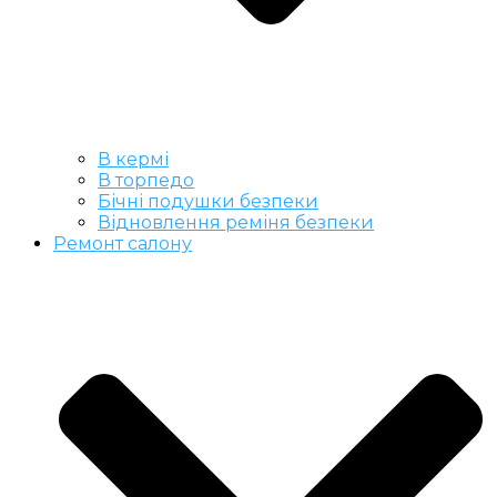
В кермі
В торпедо
Бічні подушки безпеки
Відновлення реміня безпеки
Ремонт салону