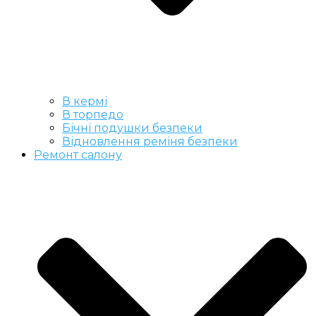
В кермі
В торпедо
Бічні подушки безпеки
Відновлення реміня безпеки
Ремонт салону