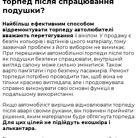
торпед після спрацювання
подушки?
Найбільш ефективним способом
відремонтувати торпеду автолюбителі
вважають перетягування
її вінілом. У продажу є
безліч кольорів і відтінків цього матеріалу, тому
зазвичай проблем з його вибором не виникає.
При перешивки автомобільної торпеди після того
як подушки безпеки спрацювали, внутрішній
вигляд салону може сильно змінитися. Також
варто пам’ятати і про безпеку пасажирів. Ремонт
торпеди потрібно проводити так, щоб вона не
тільки красиво виглядала, але і продовжувала
справно виконувати свої основні функції в
подальшому використанні.
Якщо автомобіліст вирішив відновлювати торпеду
після аварії своїми руками, він повинен прийняти
рішення, яким матеріалом буде обтягнута торпеда.
Для цих цілей не підійдуть екошкіра і
алькантара.