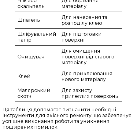
Ніж або
Для обрізання
скальпель
матеріалу
Для нанесення та
Шпатель
розподілу клею
Шліфувальний
Для підготовки
папір
поверхні
Для очищення
Очищувач
поверхні від старого
матеріалу
Для приклеювання
Клей
нового матеріалу
Малярський
Для захисту
скотч
прилеглих поверхонь
Ця таблиця допомагає визначити необхідні
інструменти для якісного ремонту, що забезпечує
успішне виконання роботи та уникнення
поширених помилок.