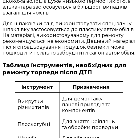
Екокожа володіє дуже низькою термостійкістю, а
алькантара застосовується в більшості випадків
взагалі для чохлів.
Для шпаклівки слід використовувати спеціальну
шпаклівку застосовується до пластику автомобілів.
На матеріалі, використовуваному для ремонту
рекомендується не економити. Дешевий матеріал
після спрацьовування подушок безпеки може
пошкодити і сильно забруднити салон автомобіля.
Таблиця інструментів, необхідних для
ремонту торпеди після ДТП
Інструмент
Призначення
Для демонтажу
Викрутки
панелі приладів та
різних типів
компонентів
Для зняття кріплень
Плоскогубці
та обробки проводки