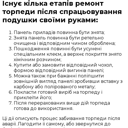
Існує кілька етапів ремонт
торпеди після спрацьовування
подушки своїми руками:
Панель приладів повинна бути знята;
Знята панель повинна бути ретельно
очищена і відповідним чином оброблена;
Пошкодження повинні бути усунені
спеціальним клеєм, а верхнє покриття знято
хімічним розчином;
Купити або замовити відповідний чохол,
формою відповідний вигинів панелі;
Можна також при бажанні поліпшити
зовнішній вигляд панелі зробивши вставку з
карбону або полірованого металу;
Покласти готовий виріб на торпеду і
приклеїти його;
Після перерахованих вище дій торпеда
готова до використання.
Ці дії описують процес забивання торпеди після
аварії. Лагодити її самому, або звернутися до