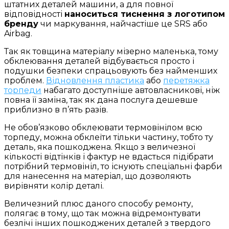
штатних деталей машини, а для повної
відповідності
наноситься тиснення з логотипом
бренду
чи маркування, найчастіше це SRS або
Airbag.
Так як товщина матеріалу мізерно маленька, тому
обклеювання деталей відбувається просто і
подушки безпеки спрацьовують без найменших
проблем.
Відновлення пластика
або
перетяжка
торпеди
набагато доступніше автовласникові, ніж
повна її заміна, так як дана послуга дешевше
приблизно в п’ять разів.
Не обов’язково обклеювати термовінілом всю
торпеду, можна обклеїти тільки частину, тобто ту
деталь, яка пошкоджена. Якщо з величезної
кількості відтінків і фактур не вдасться підібрати
потрібний термовініл, то існують спеціальні фарби
для нанесення на матеріал, що дозволяють
вирівняти колір деталі.
Величезний плюс даного способу ремонту,
полягає в тому, що так можна відремонтувати
безлічі інших пошкоджених деталей з твердого