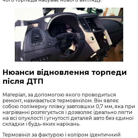
Нюанси відновлення торпеди
після ДТП
Матеріал, за допомогою якого проводиться
ремонт, називається термовінілом. Він являє
собою полімерну плівку завтовшки 0,7 мм, яка при
нагріванні розтягується і дозволяє ідеально лягти
на всі опуклості і угнутості деталей авто без єдиної
складки і будь-яких нарікань.
Термовініл за фактурою і коліром ідентичний