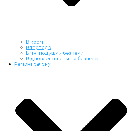
В кермі
В торпедо
Бічні подушки безпеки
Відновлення реміня безпеки
Ремонт салону