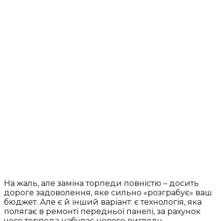
На жаль, але заміна торпеди повністю – досить
дороге задоволення, яке сильно «розграбує» ваш
бюджет. Але є й інший варіант: є технологія, яка
полягає в ремонті передньої панелі, за рахунок
чого торпеда набуває нового вигляду.