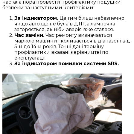
настала пора провести профілактику подушки
безпеки за наступними критеріями:
За індикатором.
Це тим більш небезпечно,
якщо авто ще не була в ДТП, а лампочка
загоряється, як ніби аварія вже сталася.
Час заміни.
Час ремонту визначається
маркою машини і коливається в діапазоні від
5-и до 14-и років. Точні дані терміну
профілактики вказані керівництві по
експлуатації.
За індикатором помилки системи SRS.