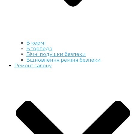
В кермі
В торпедо
Бічні подушки безпеки
Відновлення реміня безпеки
Ремонт салону