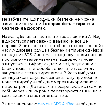
Не забувайте, що подушки безпеки не можна
залишати без уваги.
Їх справність – гарантія
безпеки на дорогах.
На жаль, більшість водіїв до профілактики AirBag
відносяться легковажно, вважаючи все це
порожній витівкою і непотрібною тратою грошей і
часу. А дарма! Подушка безпеки є тільки однією зі
складових SRS. Система спрацьовує, коли сигнал
про різкому гальмуванні на підводному човні
зчитується з цифрових датчиків і, вступивши в
блок управління, обробляється в ту ж секунду і
запускає миттєво пиропатрон. З його вибухом
активується подушка безпеки. Тому придбання
нового виробу необхідно через використаного
пиропатрона. До того ж він розряджається сам по
собі і через кілька років перетворюється в ніщо, а
сама система стає непридатною.
Звідси висновок:
ремонт SRS AirBag
необхідно