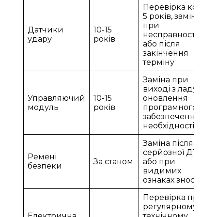
Перевірка кожні
5 років, заміна
при
Датчики
10-15
несправності
удару
років
або після
закінчення
терміну
Заміна при
виході з ладу,
Управляючий
10-15
оновлення
модуль
років
програмного
забезпечення за
необхідності
Заміна після
серйозної ДТП
Ремені
За станом
або при
безпеки
видимих
ознаках зносу
Перевірка при
регулярному
Електрична
технічному