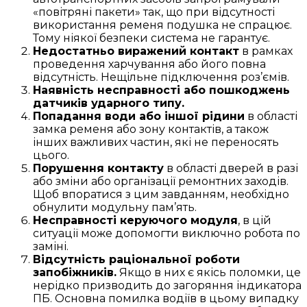
«повітряні пакети» так, що при відсутності
використання ременя подушка не спрацює.
Тому ніякої безпеки система не гарантує.
Недостатньо виражений контакт
в рамках
проведення харчування або його повна
відсутність. Нещільне підключення роз’ємів.
Наявність несправності або пошкоджень
датчиків ударного типу.
Попадання води або іншої рідини
в області
замка ременя або зону контактів, а також
інших важливих частин, які не переносять
цього.
Порушення контакту
в області дверей в разі
або зміни або організації ремонтних заходів.
Щоб впоратися з цим завданням, необхідно
обнулити модульну пам’ять.
Несправності керуючого модуля
, в цій
ситуації може допомогти виключно робота по
заміні.
Відсутність раціональної роботи
запобіжників.
Якщо в них є якісь поломки, це
нерідко призводить до загоряння індикатора
ПБ. Основна помилка водіїв в цьому випадку