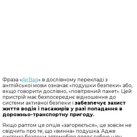
Фраза «
AirBag
» в дослівному перекладі з
англійської мови означає «подушки безпеки» або,
якщо говорити дослівно, «повітряний пакет». Цей
пристрій має безпосереднє відношення до
системи активної безпеки і
забезпечує захист
життя водія і пасажирів у разі попадання в
дорожньо-транспортну пригоду.
Якщо раптом ця опція «загоряється», це зовсім не
свідчить про те, що «винна» подушка. Адже
система безпеки автомобіля являє собою цілу