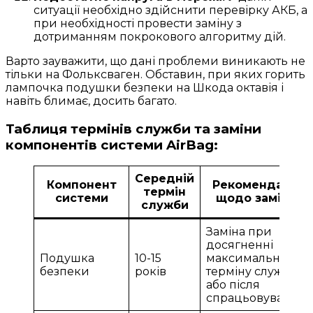
ситуації необхідно здійснити перевірку АКБ, а
при необхідності провести заміну з
дотриманням покрокового алгоритму дій.
Варто зауважити, що дані проблеми виникають не
тільки на Фольксваген. Обставин, при яких горить
лампочка подушки безпеки на Шкода октавія і
навіть блимає, досить багато.
Таблиця термінів служби та заміни
компонентів системи AirBag:
Середній
Компонент
Рекомендації
термін
системи
щодо заміни
служби
Заміна при
досягненні
Подушка
10-15
максимального
безпеки
років
терміну служби
або після
спрацьовування