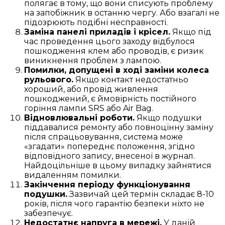
полягає в тому, що вони списують проблему
на запобіжник в останню чергу. Або взагалі не
підозрюють подібні несправності.
Заміна панелі приладів і крісел.
Якщо під
час проведення цього заходу відбулося
пошкодження клем або проводів, є ризик
виникнення проблем з лампою.
Помилки, допущені в ході заміни колеса
рульового.
Якщо контакт недостатньо
хороший, або провід живлення
пошкоджений, є ймовірність постійного
горіння лампи SRS або Air Bag.
Відновлювальні роботи.
Якщо подушки
піддавалися ремонту або повноцінну заміну
після спрацьовування, система може
«згадати» попереднє положення, згідно
відповідного запису, внесеної в журнал.
Найдоцільніше в цьому випадку зайнятися
видаленням помилки.
Закінчення періоду функціонування
подушки.
Зазвичай цей термін складає 8-10
років, після чого гарантію безпеки ніхто не
забезпечує.
Недостатнє напруга в мережі.
У даній