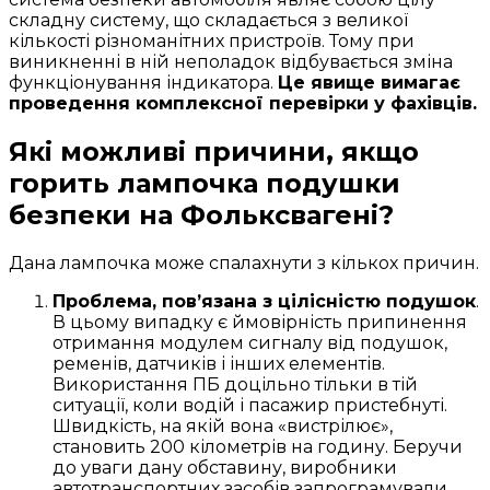
складну систему, що складається з великої
кількості різноманітних пристроїв. Тому при
виникненні в ній неполадок відбувається зміна
функціонування індикатора.
Це явище вимагає
проведення комплексної перевірки у фахівців.
Які можливі причини, якщо
горить лампочка подушки
безпеки на Фольксвагені?
Дана лампочка може спалахнути з кількох причин.
Проблема, пов’язана з цілісністю подушок
.
В цьому випадку є ймовірність припинення
отримання модулем сигналу від подушок,
ременів, датчиків і інших елементів.
Використання ПБ доцільно тільки в тій
ситуації, коли водій і пасажир пристебнуті.
Швидкість, на якій вона «вистрілює»,
становить 200 кілометрів на годину. Беручи
до уваги дану обставину, виробники
автотранспортних засобів запрограмували