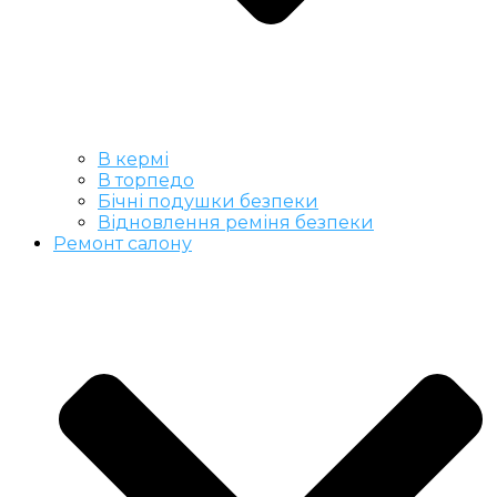
В кермі
В торпедо
Бічні подушки безпеки
Відновлення реміня безпеки
Ремонт салону