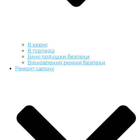
В кермі
В торпедо
Бічні подушки безпеки
Відновлення реміня безпеки
Ремонт салону