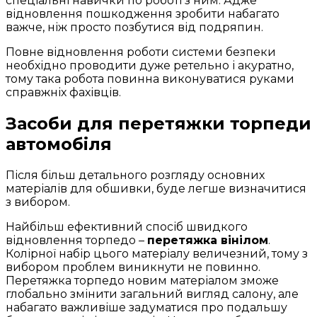
спеціальні навички по роботі з ним. Адже
відновлення пошкодження зробити набагато
важче, ніж просто позбутися від подряпин.
Повне відновлення роботи системи безпеки
необхідно проводити дуже ретельно і акуратно,
тому така робота повинна виконуватися руками
справжніх фахівців.
Засоби для перетяжки торпеди
автомобіля
Після більш детального розгляду основних
матеріалів для обшивки, буде легше визначитися
з вибором.
Найбільш ефективний спосіб швидкого
відновлення торпедо –
перетяжка вінілом
.
Колірної набір цього матеріалу величезний, тому з
вибором проблем виникнути не повинно.
Перетяжка торпедо новим матеріалом зможе
глобально змінити загальний вигляд салону, але
набагато важливіше задуматися про подальшу