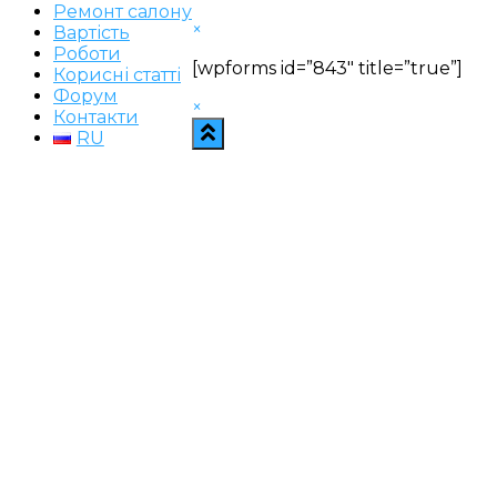
Ремонт салону
×
Вартість
Роботи
[wpforms id=”843″ title=”true”]
Корисні статті
Форум
×
Контакти
RU