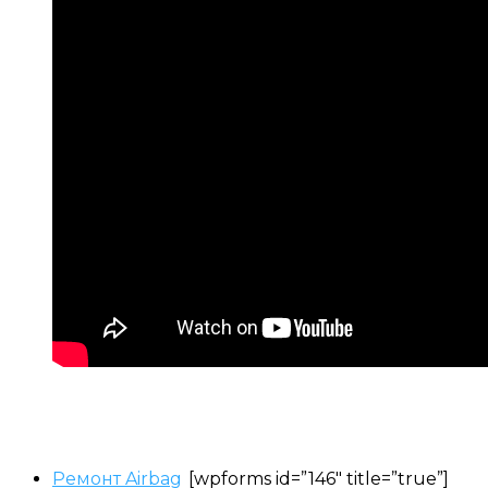
Ремонт Airbag
[wpforms id=”146″ title=”true”]