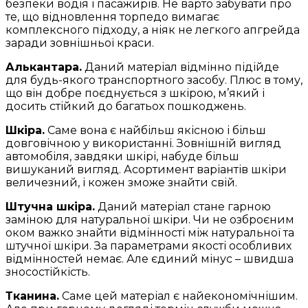
безпеки водія і пасажирів. Не варто забувати про
те, що відновлення торпедо вимагає
комплексного підходу, а ніяк не легкого апгрейда
заради зовнішньої краси.
Алькантара.
Даний матеріал відмінно підійде
для будь-якого транспортного засобу. Плюс в тому,
що він добре поєднується з шкірою, м’який і
досить стійкий до багатьох пошкоджень.
Шкіра.
Саме вона є найбільш якісною і більш
довговічною у використанні. Зовнішній вигляд
автомобіля, завдяки шкірі, набуде більш
вишуканий вигляд. Асортимент варіантів шкіри
величезний, і кожен зможе знайти свій.
Штучна шкіра.
Даний матеріал стане гарною
заміною для натуральної шкіри. Чи не озброєним
оком важко знайти відмінності між натуральної та
штучної шкіри. За параметрами якості особливих
відмінностей немає. Але єдиний мінус – швидша
зносостійкість.
Тканина.
Саме цей матеріал є найекономічнішим.