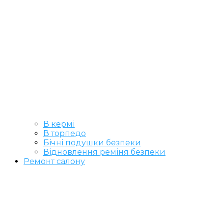
В кермі
В торпедо
Бічні подушки безпеки
Відновлення реміня безпеки
Ремонт салону