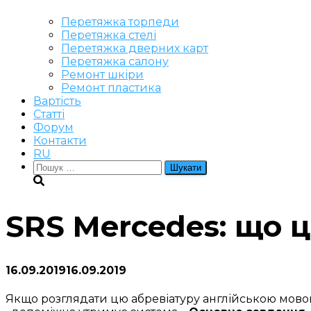
Перетяжка торпеди
Перетяжка стелі
Перетяжка дверних карт
Перетяжка салону
Ремонт шкіри
Ремонт пластика
Вартість
Статті
Форум
Контакти
RU
Пошук:
SRS Mercedes: що 
16.09.2019
16.09.2019
Якщо розглядати цю абревіатуру англійською мово