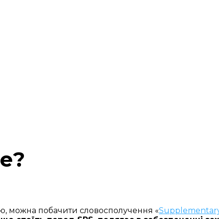
це?
ю, можна побачити словосполучення «
Supplementary