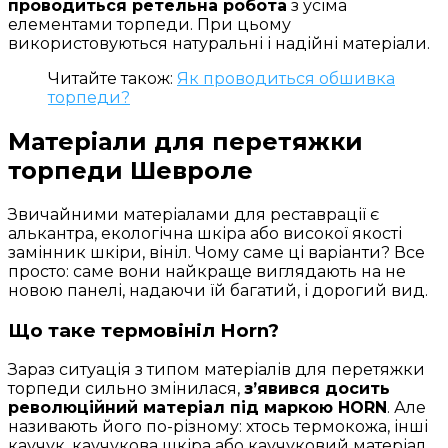
проводиться ретельна робота
з усіма
елементами торпеди. При цьому
використовуються натуральні і надійні матеріали.
Читайте також:
Як проводиться обшивка
торпеди?
Матеріали для перетяжки
торпеди Шевроле
Звичайними матеріалами для реставрації є
алькантра, екологічна шкіра або високої якості
замінник шкіри, вініл. Чому саме ці варіанти? Все
просто: саме вони найкраще виглядають на не
новою панелі, надаючи їй багатий, і дорогий вид.
Що таке термовініл Horn?
Зараз ситуація з типом матеріалів для перетяжки
торпеди сильно змінилася,
з’явився досить
революційний матеріал під маркою HORN
. Але
називають його по-різному: хтось термокожа, інші
каучук, каучукова шкіра або каучуковий матеріал,