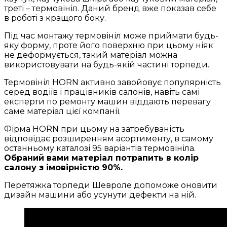
треті – термовініл. Даний бренд вже показав себе
в роботі з кращого боку.
Під час монтажу термовініл може приймати будь-
яку форму, проте його поверхню при цьому ніяк
не деформується, такий матеріал можна
використовувати на будь-якій частині торпеди.
Термовініл HORN активно завойовує популярність
серед водіїв і працівників салонів, навіть самі
експерти по ремонту машин віддають перевагу
саме матеріал цієї компанії.
Фірма HORN при цьому на затребуваність
відповідає розширенням асортименту, в самому
останньому каталозі 95 варіантів термовініла.
Обраний вами матеріал потрапить в колір
салону з імовірністю 90%.
Перетяжка торпеди Шевроле допоможе оновити
дизайн машини або усунути дефекти на ній.