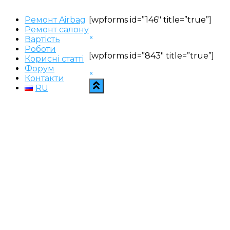
Ремонт Airbag
[wpforms id=”146″ title=”true”]
Ремонт салону
×
Вартість
Роботи
[wpforms id=”843″ title=”true”]
Корисні статті
Форум
×
Контакти
RU