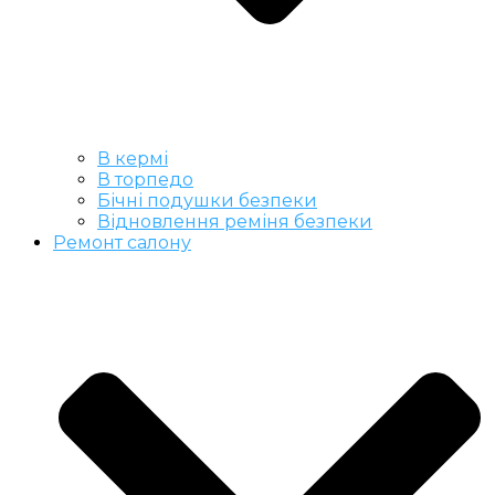
В кермі
В торпедо
Бічні подушки безпеки
Відновлення реміня безпеки
Ремонт салону