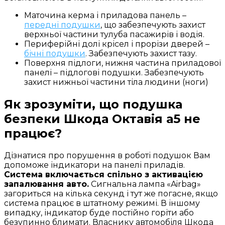
Маточина керма і приладова панель –
передні подушки
, що забезпечують захист
верхньої частини тулуба пасажирів і водія.
Периферійні долі крісел і прорізи дверей –
бічні подушки
. Забезпечують захист тазу.
Поверхня підлоги, нижня частина приладової
панелі – підлогові подушки. Забезпечують
захист нижньої частини тіла людини (ноги)
Як зрозуміти, що подушка
безпеки Шкода Октавія а5 не
працює?
Дізнатися про порушення в роботі подушок Вам
допоможе індикатори на панелі приладів.
Система включається спільно з активацією
запалювання авто.
Сигнальна лампа «Airbag»
загориться на кілька секунд і тут же погасне, якщо
система працює в штатному режимі. В іншому
випадку, індикатор буде постійно горіти або
безупинно блимати. Власнику автомобіля Шкода