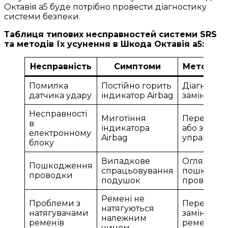
Октавія а5 буде потрібно провести діагностику
системи безпеки.
Таблиця типових несправностей системи SRS
та методів їх усунення в Шкода Октавія а5:
Несправність
Симптоми
Методи у
Помилка
Постійно горить
Діагностик
датчика удару
індикатор Airbag
заміна да
Несправності
Миготіння
Перепрош
в
індикатора
або заміна
електронному
Airbag
управлінн
блоку
Випадкове
Огляд та 
Пошкодження
спрацьовування
пошкодже
проводки
подушок
проводки
Ремені не
Проблеми з
Перевірка 
натягуються
натягувачами
заміна нат
належним
ременів
ременів
чином