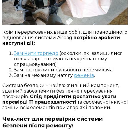
Крім перерахованих вище робіт, для повноцінного
відновлення системи Airbag
потрібно зробити
наступні дії:
Замінити торпедо
(осколки, які залишилися
після аварії, сприяють неадекватному
спрацьовування)
Заміна пружини рульового перемикача
Заміна механізму натягу
ременів
.
Система безпеки – найважливіший компонент,
здатний забезпечити безпечне пересування
пасажирів.
Слід приділити достатньо уваги
перевірці її працездатності
та своєчасної якісної
заміни всіх елементів при аваріях і поломки.
Чек-лист для перевірки системи
безпеки після ремонту: