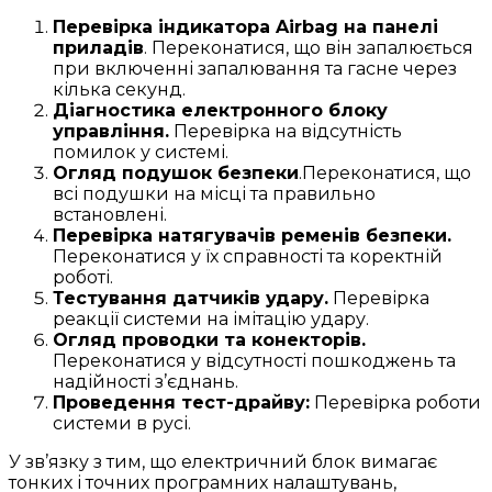
Перевірка індикатора Airbag на панелі
приладів
. Переконатися, що він запалюється
при включенні запалювання та гасне через
кілька секунд.
Діагностика електронного блоку
управління.
Перевірка на відсутність
помилок у системі.
Огляд подушок безпеки
.Переконатися, що
всі подушки на місці та правильно
встановлені.
Перевірка натягувачів ременів безпеки.
Переконатися у їх справності та коректній
роботі.
Тестування датчиків удару.
Перевірка
реакції системи на імітацію удару.
Огляд проводки та конекторів.
Переконатися у відсутності пошкоджень та
надійності з’єднань.
Проведення тест-драйву:
Перевірка роботи
системи в русі.
У зв’язку з тим, що електричний блок вимагає
тонких і точних програмних налаштувань,