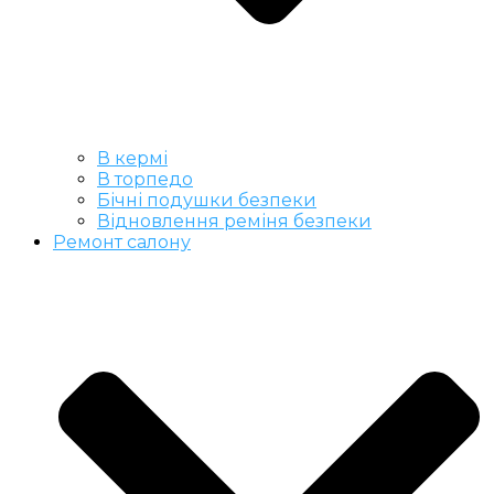
В кермі
В торпедо
Бічні подушки безпеки
Відновлення реміня безпеки
Ремонт салону