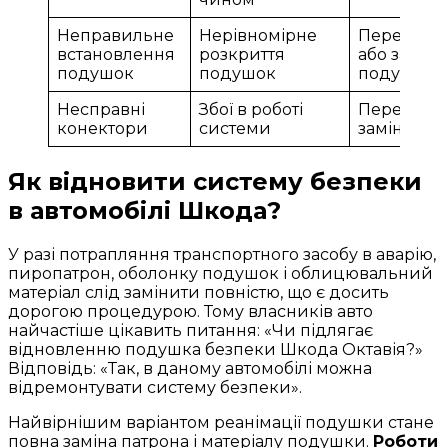
Неправильне
Нерівномірне
Перевста
встановлення
розкриття
або заміна
подушок
подушок
подушок
Несправні
Збої в роботі
Перевірка 
конектори
системи
заміна кон
Як відновити систему безпеки
в автомобілі Шкода?
У разі потрапляння транспортного засобу в аварію,
пиропатрон, оболонку подушок і облицювальний
матеріал слід замінити повністю, що є досить
дорогою процедурою. Тому власників авто
найчастіше цікавить питання: «Чи підлягає
відновленню подушка безпеки Шкода Октавія?»
Відповідь: «Так, в даному автомобілі можна
відремонтувати систему безпеки».
Найвірнішим варіантом реанімації подушки стане
повна заміна патрона і матеріалу подушки.
Роботи