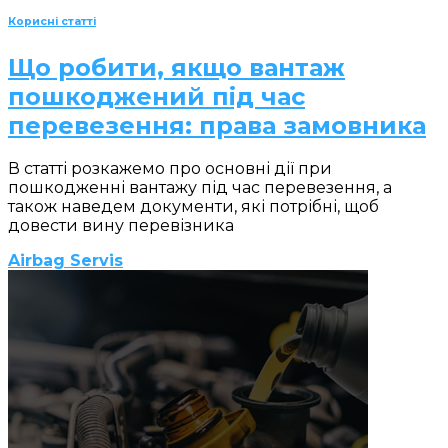
Корисні статті
Що робити, якщо вантаж
пошкоджений під час
перевезення: права замовника
В статті розкажемо про основні дії при
пошкодженні вантажу під час перевезення, а
також наведем документи, які потрібні, щоб
довести вину перевізника
Airbag Servis