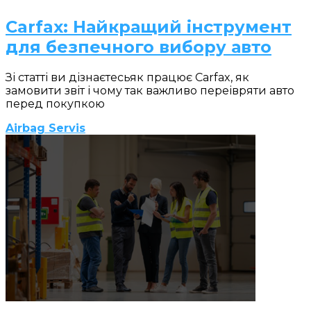
Carfax: Найкращий інструмент
для безпечного вибору авто
Зі статті ви дізнаєтесьяк працює Carfax, як
замовити звіт і чому так важливо переівряти авто
перед покупкою
Airbag Servis