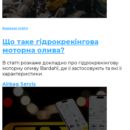
Корисні статті
Що таке гідрокрекінгова
моторна олива?
В статті розкаже докладно про гідрокрекінгову
моторну оливу Bardahl, де її застосовують та які її
характеристики.
Airbag Servis