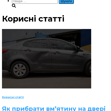
Пошук:
Корисні статті
Корисні статті
Як прибрати вм’ятину на двері