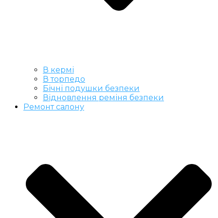
В кермі
В торпедо
Бічні подушки безпеки
Відновлення реміня безпеки
Ремонт салону