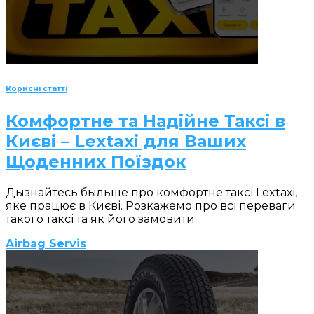
Корисні статті
Комфортне та Надійне Таксі в
Києві – Lextaxi для Ваших
Щоденних Поїздок
Дызнайтесь быльше про комфортне таксі Lextaxi,
яке працює в Києві. Розкажемо про всі переваги
такого таксі та як його замовити
Airbag Servis