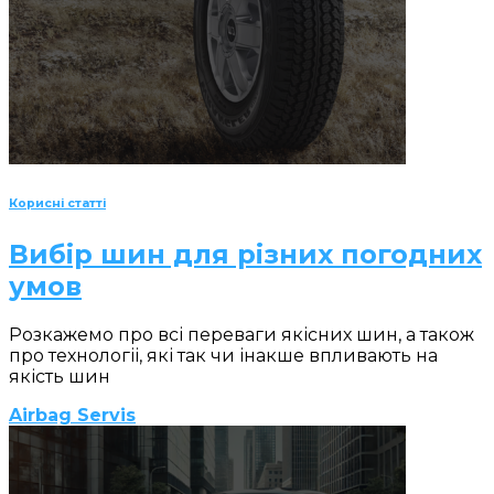
Корисні статті
Вибір шин для різних погодних
умов
Розкажемо про всі переваги якісних шин, а також
про технологіі, які так чи інакше впливають на
якість шин
Airbag Servis