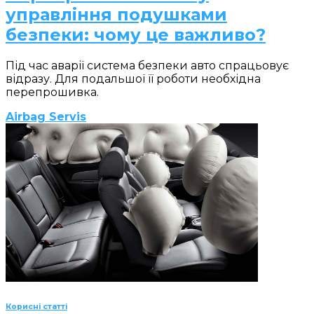
управління подушками
безпеки: чому це важливо?
Під час аварії система безпеки авто спрацьовує
відразу. Для подальшої її роботи необхідна
перепрошивка.
Airbag Servis
Корисні статті