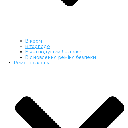
В кермі
В торпедо
Бічні подушки безпеки
Відновлення реміня безпеки
Ремонт салону