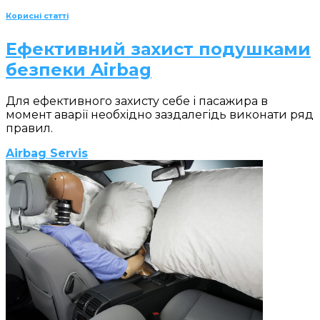
Корисні статті
Ефективний захист подушками
безпеки Airbag
Для ефективного захисту себе і пасажира в
момент аварії необхідно заздалегідь виконати ряд
правил.
Airbag Servis