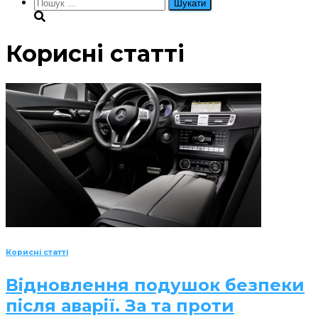
Пошук:
Корисні статті
Корисні статті
Відновлення подушок безпеки
після аварії. За та проти